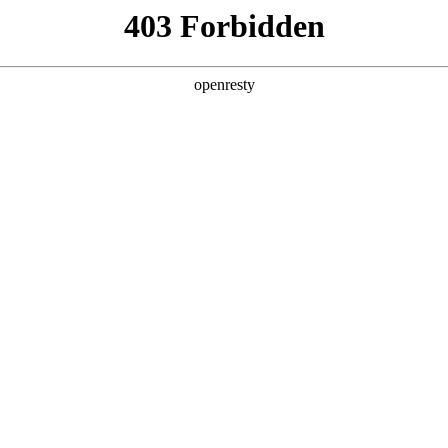
产品及服务
行业解决方案
合作伙伴
投资者关系
技2025年合作伙伴奖
2025 / 12 / 03
 2025大会上，Z6尊龙数码再度蝉联“年度增值推广合作伙伴”奖项。该
。值得一提的是，Z6尊龙数码亚马逊云科技业务团队已经连续三年获